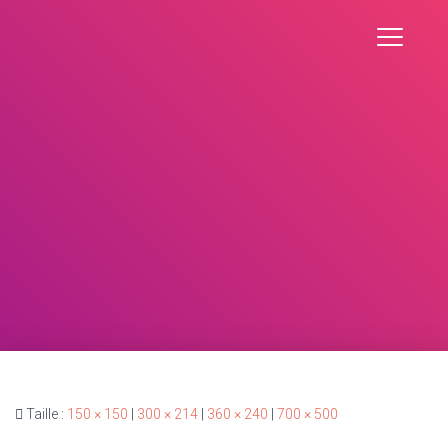
Taille :
150 × 150
|
300 × 214
|
360 × 240
|
700 × 500