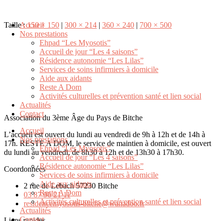
Taille :
Accueil
150 × 150
|
300 × 214
|
360 × 240
|
700 × 500
Nos prestations
Ehpad “Les Myosotis”
Accueil de jour “Les 4 saisons”
Résidence autonomie “Les Lilas”
Services de soins infirmiers à domicile
Aide aux aidants
Reste A Dom
Activités culturelles et prévention santé et lien social
Actualités
Contact
Association du 3ème Âge du Pays de Bitche
Accueil
L’accueil est ouvert du lundi au vendredi de 9h à 12h et de 14h à
Nos prestations
17h. RESTE A DOM, le service de maintien à domicile, est ouvert
Ehpad “Les Myosotis”
du lundi au vendredi, de 8h30 à 12h et de 13h30 à 17h30.
Accueil de jour “Les 4 saisons”
Résidence autonomie “Les Lilas”
Coordonnées
Services de soins infirmiers à domicile
Aide aux aidants
2 rue de Lebach 57230 Bitche
Reste A Dom
03 87 96 21 11
Activités culturelles et prévention santé et lien social
residencemyosotis-bitche@wanadoo.fr
Actualités
Contact
Liens rapides