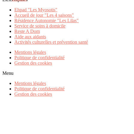
Ehpad "Les Myosotis"
Accueil de jour "Les 4 saisons"
Résidence Autonomie "Les Lilas"
Service de soins à domicile
Reste A Dom
Aide aux aidants
Activités culturelles et prévention santé
Mentions légales
Politique de confidentialité
Gestion des cookies
Menu
Mentions légales
Politique de confidentialité
Gestion des cookies