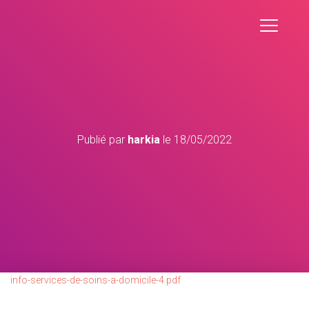
Publié par
harkia
le
18/05/2022
info-services-de-soins-a-domicile-4.pdf