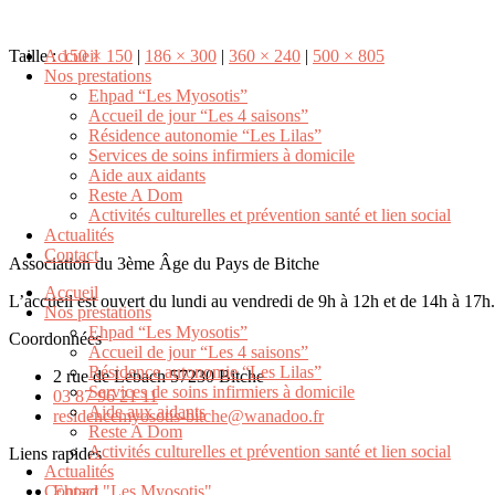
Taille :
Accueil
150 × 150
|
186 × 300
|
360 × 240
|
500 × 805
Nos prestations
Ehpad “Les Myosotis”
Accueil de jour “Les 4 saisons”
Résidence autonomie “Les Lilas”
Services de soins infirmiers à domicile
Aide aux aidants
Reste A Dom
Activités culturelles et prévention santé et lien social
Actualités
Contact
Association du 3ème Âge du Pays de Bitche
Accueil
L’accueil est ouvert du lundi au vendredi de 9h à 12h et de 14h à 17
Nos prestations
Ehpad “Les Myosotis”
Coordonnées
Accueil de jour “Les 4 saisons”
Résidence autonomie “Les Lilas”
2 rue de Lebach 57230 Bitche
Services de soins infirmiers à domicile
03 87 96 21 11
Aide aux aidants
residencemyosotis-bitche@wanadoo.fr
Reste A Dom
Activités culturelles et prévention santé et lien social
Liens rapides
Actualités
Contact
Ehpad "Les Myosotis"