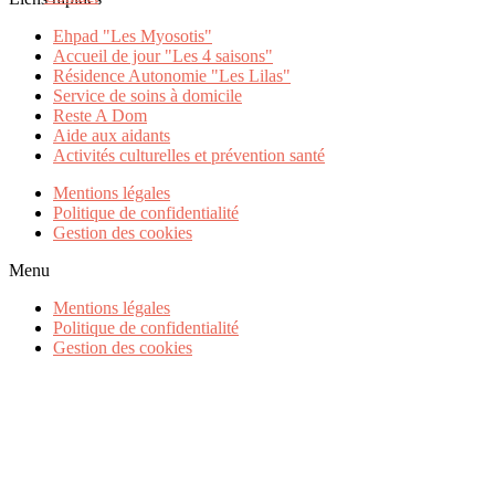
Ehpad "Les Myosotis"
Accueil de jour "Les 4 saisons"
Résidence Autonomie "Les Lilas"
Service de soins à domicile
Reste A Dom
Aide aux aidants
Activités culturelles et prévention santé
Mentions légales
Politique de confidentialité
Gestion des cookies
Menu
Mentions légales
Politique de confidentialité
Gestion des cookies