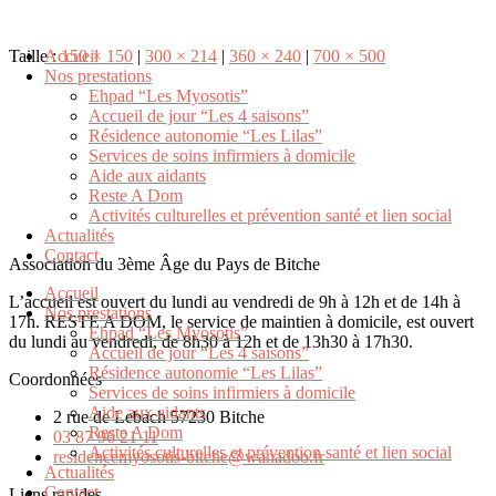
Taille :
Accueil
150 × 150
|
300 × 214
|
360 × 240
|
700 × 500
Nos prestations
Ehpad “Les Myosotis”
Accueil de jour “Les 4 saisons”
Résidence autonomie “Les Lilas”
Services de soins infirmiers à domicile
Aide aux aidants
Reste A Dom
Activités culturelles et prévention santé et lien social
Actualités
Contact
Association du 3ème Âge du Pays de Bitche
Accueil
L’accueil est ouvert du lundi au vendredi de 9h à 12h et de 14h à
Nos prestations
17h. RESTE A DOM, le service de maintien à domicile, est ouvert
Ehpad “Les Myosotis”
du lundi au vendredi, de 8h30 à 12h et de 13h30 à 17h30.
Accueil de jour “Les 4 saisons”
Résidence autonomie “Les Lilas”
Coordonnées
Services de soins infirmiers à domicile
Aide aux aidants
2 rue de Lebach 57230 Bitche
Reste A Dom
03 87 96 21 11
Activités culturelles et prévention santé et lien social
residencemyosotis-bitche@wanadoo.fr
Actualités
Contact
Liens rapides