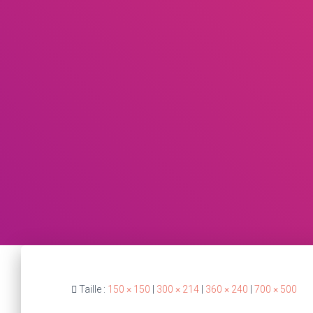
Taille :
150 × 150
|
300 × 214
|
360 × 240
|
700 × 500