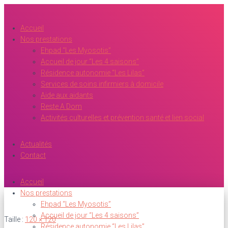
Accueil
Nos prestations
Ehpad “Les Myosotis”
Accueil de jour “Les 4 saisons”
Résidence autonomie “Les Lilas”
Services de soins infirmiers à domicile
Aide aux aidants
Reste A Dom
Activités culturelles et prévention santé et lien social
Actualités
Contact
Accueil
Nos prestations
Ehpad “Les Myosotis”
Accueil de jour “Les 4 saisons”
Taille :
120 × 120
Résidence autonomie “Les Lilas”