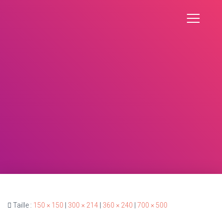
Taille :
150 × 150
|
300 × 214
|
360 × 240
|
700 × 500