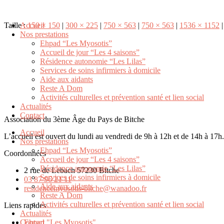
Taille :
Accueil
150 × 150
|
300 × 225
|
750 × 563
|
750 × 563
|
1536 × 1152
|
Nos prestations
Ehpad “Les Myosotis”
Accueil de jour “Les 4 saisons”
Résidence autonomie “Les Lilas”
Services de soins infirmiers à domicile
Aide aux aidants
Reste A Dom
Activités culturelles et prévention santé et lien social
Actualités
Contact
Association du 3ème Âge du Pays de Bitche
Accueil
L’accueil est ouvert du lundi au vendredi de 9h à 12h et de 14h à 17
Nos prestations
Ehpad “Les Myosotis”
Coordonnées
Accueil de jour “Les 4 saisons”
Résidence autonomie “Les Lilas”
2 rue de Lebach 57230 Bitche
Services de soins infirmiers à domicile
03 87 96 21 11
Aide aux aidants
residencemyosotis-bitche@wanadoo.fr
Reste A Dom
Activités culturelles et prévention santé et lien social
Liens rapides
Actualités
Contact
Ehpad "Les Myosotis"